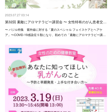
2023.07.27 03:14
第32回 素敵にアロマテラピー講習会 〜 女性特有のがん患者交…
〜 バジル特集 紫外線に対する「夏のスペシャル フェイスケアとヘアケ
ア」〜COVID-19感染症５類になり、初めての「素敵にアロマテラピー講…