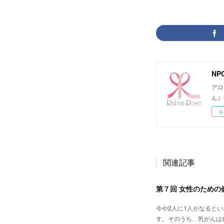
NP
アロ
ん）
関連記事
第７回 女性のための
今や2人に1人がなると
す。そのうち、乳がんは