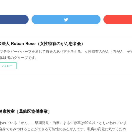
O法人 Ruban Rose（女性特有のがん患者会）
マテラピーやハーブを通じて自身のあり方を考える、女性特有のがん（乳がん、子
体験者のグループです。
フォロー
健康教室［葛飾区協働事業］
いわれている「がん」。早期発見・治療による生存率は90%以上ともいわれていま
自身でもみつけることができる可能性のあるがんです。乳房の変化に気づくため…