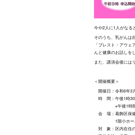
今や2人に1人がなる
そのうち、乳がんは
「ブレスト・アウェ
んと健康のお話しを
また、講演会後には
＜開催概要＞
開催日：令和6年3月
時 間：午後1時30
※午後1時開
会 場：葛飾区保健
1階小ホール（青戸
対 象：区内在住