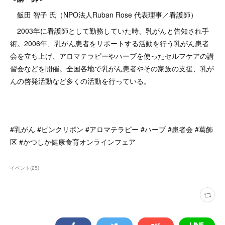
飯田 智子 氏（NPO法人Ruban Rose 代表理事／看護師）
2003年に看護師として勤務していた時、乳がんと告知され手
術。2006年、乳がん患者をサポートする活動を行う乳がん患者
会を立ち上げ、アロマテラピーやハーブを使ったセルフケアの講
習会などを開催。全国各地で乳がん患者やその家族の支援、乳が
んの啓発活動など多くの活動を行っている。
#乳がん #ピンクリボン #アロマテラピー #ハーブ #患者会 #葛飾
区 #かつしか健康食育オンラインフェア
イベント
(
25
)