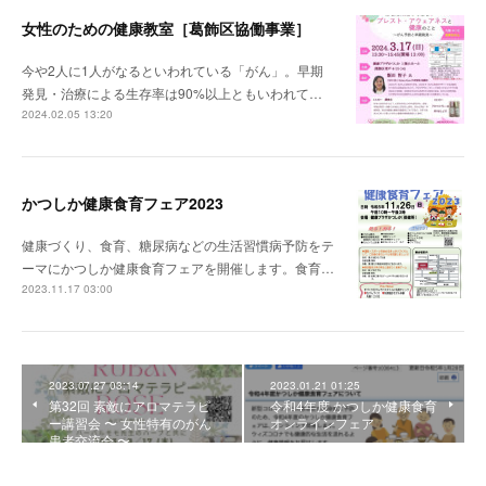
女性のための健康教室［葛飾区協働事業］
今や2人に1人がなるといわれている「がん」。早期
発見・治療による生存率は90%以上ともいわれて…
2024.02.05 13:20
かつしか健康食育フェア2023
健康づくり、食育、糖尿病などの生活習慣病予防をテ
ーマにかつしか健康食育フェアを開催します。食育…
2023.11.17 03:00
2023.07.27 03:14
2023.01.21 01:25
第32回 素敵にアロマテラピ
令和4年度 かつしか健康食育
ー講習会 〜 女性特有のがん
オンラインフェア
患者交流会 〜