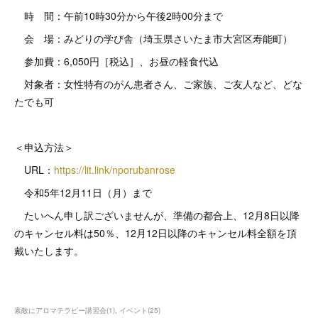
時 間：午前10時30分から午後2時00分まで
会 場：みどりの学び舎（埼玉県さいたま市大宮区寿能町）
参加費：6,050円［税込］、お昼の軽食代込
対象者：女性特有のがん患者さん、ご家族、ご友人など、どな
たでも可
＜申込方法＞
URL：
https://lit.link/nporubanrose
令和5年12月11日（月）まで
たいへん申し訳ございませんが、準備の都合上、12月8日以降
のキャンセル料は50％、12月12日以降のキャンセル料全額を頂
戴いたします。
素敵にアロマテラピー講習会
(
1
)
イベント
(
25
)