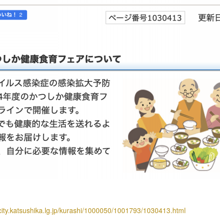
city.katsushika.lg.jp/kurashi/1000050/1001793/1030413.html