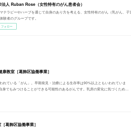
O法人 Ruban Rose（女性特有のがん患者会）
マテラピーやハーブを通じて自身のあり方を考える、女性特有のがん（乳がん、子
体験者のグループです。
フォロー
健康教室［葛飾区協働事業］
いわれている「がん」。早期発見・治療による生存率は90%以上ともいわれていま
自身でもみつけることができる可能性のあるがんです。乳房の変化に気づくため…
室［葛飾区協働事業］