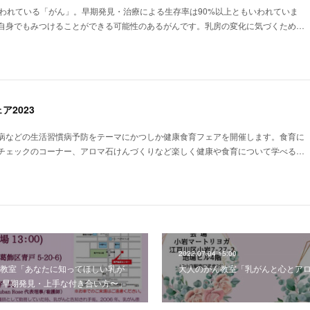
いわれている「がん」。早期発見・治療による生存率は90%以上ともいわれていま
自身でもみつけることができる可能性のあるがんです。乳房の変化に気づくため…
ア2023
病などの生活習慣病予防をテーマにかつしか健康食育フェアを開催します。食育に
チェックのコーナー、アロマ石けんづくりなど楽しく健康や食育について学べる…
2022.07.04 15:00
教室「あなたに知ってほしい乳が
大人のがん教室「乳がんと心とア
と早期発見・上手な付き合い方〜」