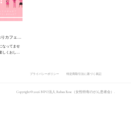
ゃべりカフェ…
になってませ
楽しくおし…
プライバシーポリシー
特定商取引法に基づく表記
Copyright ©
2026
NPO法人 Ruban Rose（女性特有のがん患者会）
.