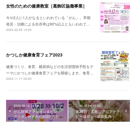
女性のための健康教室［葛飾区協働事業］
今や2人に1人がなるといわれている「がん」。早期
発見・治療による生存率は90%以上ともいわれて…
2024.02.05 13:20
かつしか健康食育フェア2023
健康づくり、食育、糖尿病などの生活習慣病予防をテ
ーマにかつしか健康食育フェアを開催します。食育…
2023.11.17 03:00
2020.09.12 15:00
2020.02.04 15:00
がん対策アクション＆ピン
第26回 素敵にアロマテラ
クリボンinすみだ2020 のお
ピー講習会 - 追加案内
知らせ